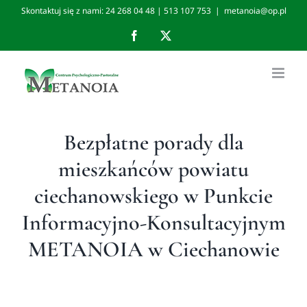
Skip
Skontaktuj się z nami: 24 268 04 48 | 513 107 753
|
metanoia@op.pl
to
Facebook
X
content
Bezpłatne porady dla
mieszkańców powiatu
ciechanowskiego w Punkcie
Informacyjno-Konsultacyjnym
METANOIA w Ciechanowie