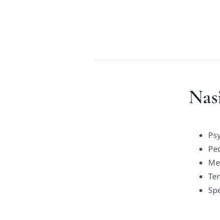
Nasi
Ps
Ped
Med
Ter
Spe