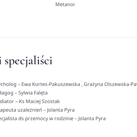
Metanoi
 specjaliści
ycholog – Ewa Kortes-Pakuszewska , Grażyna Olszewska-P
agog – Sylwia Falęta
iator – Ks Maciej Szostak
apeuta uzależnień – Jolanta Pyra
cjalista ds przemocy w rodzinie – Jolanta Pyra