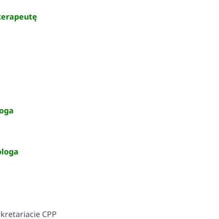
 terapeutę
goga
ologa
kretariacie CPP